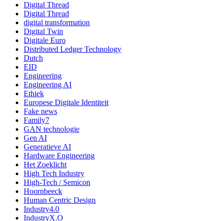
Digital Thread
Digital Thread
digital transformation
Digital Twin
Digitale Euro
Distributed Ledger Technology
Dutch
EID
Engineering
Engineering AI
Ethiek
Europese Digitale Identiteit
Fake news
Family7
GAN technologie
Gen AI
Generatieve AI
Hardware Engineering
Het Zoeklicht
High Tech Industry
High-Tech / Semicon
Hoornbeeck
Human Centric Design
Industry4.0
IndustryX.O