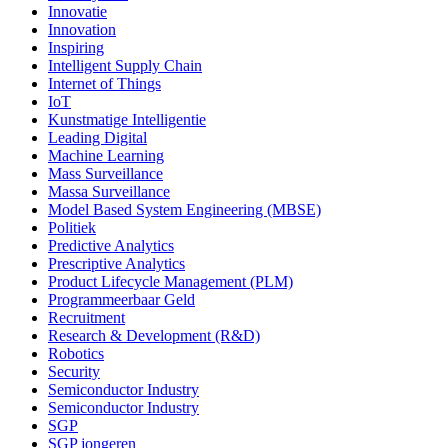
Innovatie
Innovation
Inspiring
Intelligent Supply Chain
Internet of Things
IoT
Kunstmatige Intelligentie
Leading Digital
Machine Learning
Mass Surveillance
Massa Surveillance
Model Based System Engineering (MBSE)
Politiek
Predictive Analytics
Prescriptive Analytics
Product Lifecycle Management (PLM)
Programmeerbaar Geld
Recruitment
Research & Development (R&D)
Robotics
Security
Semiconductor Industry
Semiconductor Industry
SGP
SGP jongeren