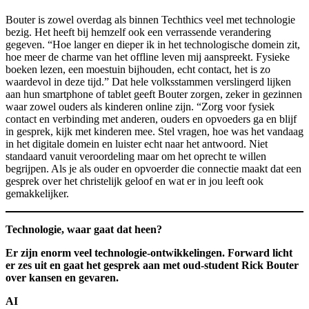
Bouter is zowel overdag als binnen Techthics veel met technologie
bezig. Het heeft bij hemzelf ook een verrassende verandering
gegeven. “Hoe langer en dieper ik in het technologische domein zit,
hoe meer de charme van het offline leven mij aanspreekt. Fysieke
boeken lezen, een moestuin bijhouden, echt contact, het is zo
waardevol in deze tijd.” Dat hele volksstammen verslingerd lijken
aan hun smartphone of tablet geeft Bouter zorgen, zeker in gezinnen
waar zowel ouders als kinderen online zijn. “Zorg voor fysiek
contact en verbinding met anderen, ouders en opvoeders ga en blijf
in gesprek, kijk met kinderen mee. Stel vragen, hoe was het vandaag
in het digitale domein en luister echt naar het antwoord. Niet
standaard vanuit veroordeling maar om het oprecht te willen
begrijpen. Als je als ouder en opvoerder die connectie maakt dat een
gesprek over het christelijk geloof en wat er in jou leeft ook
gemakkelijker.
Technologie, waar gaat dat heen?
Er zijn enorm veel technologie-ontwikkelingen. Forward licht
er zes uit en gaat het gesprek aan met oud-student Rick Bouter
over kansen en gevaren.
AI