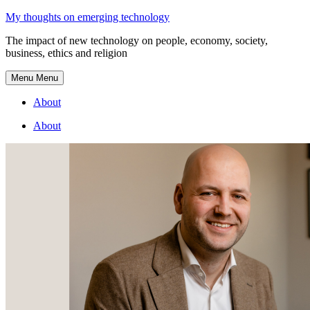
Skip
My thoughts on emerging technology
to
The impact of new technology on people, economy, society,
content
business, ethics and religion
Menu
Menu
About
About