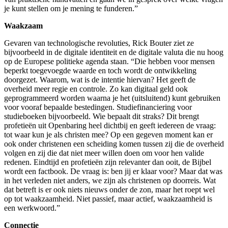
je kunt stellen om je mening te funderen.”
Waakzaam
Gevaren van technologische revoluties, Rick Bouter ziet ze
bijvoorbeeld in de digitale identiteit en de digitale valuta die nu hoog
op de Europese politieke agenda staan. “Die hebben voor mensen
beperkt toegevoegde waarde en toch wordt de ontwikkeling
doorgezet. Waarom, wat is de intentie hiervan? Het geeft de
overheid meer regie en controle. Zo kan digitaal geld ook
geprogrammeerd worden waarna je het (uitsluitend) kunt gebruiken
voor vooraf bepaalde bestedingen. Studiefinanciering voor
studieboeken bijvoorbeeld. Wie bepaalt dit straks? Dit brengt
profetieën uit Openbaring heel dichtbij en geeft iedereen de vraag:
tot waar kun je als christen mee? Op een gegeven moment kan er
ook onder christenen een scheiding komen tussen zij die de overheid
volgen en zij die dat niet meer willen doen om voor hen valide
redenen. Eindtijd en profetieën zijn relevanter dan ooit, de Bijbel
wordt een factbook. De vraag is: ben jij er klaar voor? Maar dat was
in het verleden niet anders, we zijn als christenen op doorreis. Wat
dat betreft is er ook niets nieuws onder de zon, maar het roept wel
op tot waakzaamheid. Niet passief, maar actief, waakzaamheid is
een werkwoord.”
Connectie