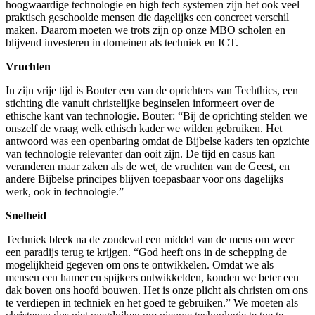
hoogwaardige technologie en high tech systemen zijn het ook veel
praktisch geschoolde mensen die dagelijks een concreet verschil
maken. Daarom moeten we trots zijn op onze MBO scholen en
blijvend investeren in domeinen als techniek en ICT.
Vruchten
In zijn vrije tijd is Bouter een van de oprichters van Techthics, een
stichting die vanuit christelijke beginselen informeert over de
ethische kant van technologie. Bouter: “Bij de oprichting stelden we
onszelf de vraag welk ethisch kader we wilden gebruiken. Het
antwoord was een openbaring omdat de Bijbelse kaders ten opzichte
van technologie relevanter dan ooit zijn. De tijd en casus kan
veranderen maar zaken als de wet, de vruchten van de Geest, en
andere Bijbelse principes blijven toepasbaar voor ons dagelijks
werk, ook in technologie.”
Snelheid
Techniek bleek na de zondeval een middel van de mens om weer
een paradijs terug te krijgen. “God heeft ons in de schepping de
mogelijkheid gegeven om ons te ontwikkelen. Omdat we als
mensen een hamer en spijkers ontwikkelden, konden we beter een
dak boven ons hoofd bouwen. Het is onze plicht als christen om ons
te verdiepen in techniek en het goed te gebruiken.” We moeten als