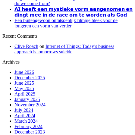
do we come from?
𝗔𝗜 𝗵𝗲𝗲𝗳𝘁 𝗲𝗲𝗻 𝗺𝘆𝘀𝘁𝗶𝗲𝗸𝗲 𝘃𝗼𝗿𝗺 𝗮𝗮𝗻𝗴𝗲𝗻𝗼𝗺𝗲𝗻 𝗲𝗻
𝗱𝗶𝗻𝗴𝘁 𝗺𝗲𝗲 𝗶𝗻 𝗱𝗲 𝗿𝗮𝗰𝗲 𝗼𝗺 𝘁𝗲 𝘄𝗼𝗿𝗱𝗲𝗻 𝗮𝗹𝘀 𝗚𝗼𝗱
Een buitengewoon onfatsoenlijk filmpje bleek voor de
jongeren een vorm van vertier
Recent Comments
Clive Roach
on
Internet of Things: Today’s business
approach is tomorrows suicide
Archives
June 2026
December 2025
June 2025
May 2025
April 2025
January 2025
November 2024
July 2024
April 2024
March 2024
February 2024
December 2023