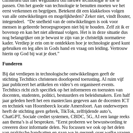
christenen dus niet wegduiken om nieuwe technologie te toe te
passen. Om het goede van technologie te benutten moeten we het
eerst verkennen en begrijpen. Betekent dit een klakkeloos volgen
van alle ontwikkelingen en mogelijkheden? Zeker niet, vindt Bouter,
integendeel. “De snelheid van de ontwikkelingen is ook voor
mensen in gelieerde beroepsgroepen niet bij te houden. Zelf zit ik er
bovenop en kan het niet allemaal volgen. Het is in deze situatie dus
nog belangrijker om je bewust te zijn van je christelijk normatieve
kader. Verdiep je erin om te ontdekken hoe je technologie goed kunt
gebruiken en leg alles in Gods hand en vraag om leiding. Vertrouw
hierin op God bij wat je doet.”
Funderen
Bij dat verdiepen in technologische ontwikkelingen geeft de
stichting Techthics christenen doorlopend toerusting. Al ruim vijf
jaar publiceert het artikelen en video’s en organiseert events.
Techthics richt zich specifiek op het informeren en toerusten van
docenten, studenten, politici, bestuurders en beleidsmakers. Een half
jaar geleden heeft het een masterclass gegeven aan de docenten ICT
en techniek van Hoornbeeck locatie Amersfoort. Aan onderwerpen
heeft de stichting geen gebrek, TikTok, zelfrijdende auto’s,
ChatGPT, Sociale crediet systemen, CBDC, 5G, AI een lange reeks
aan thema’s is al besproken. “Eerst proberen we bewustwording te
creeeren door informatie delen. Nu focussen we ook op het delen
van praktische handvatten en gaan we in gesprek over welke vragen