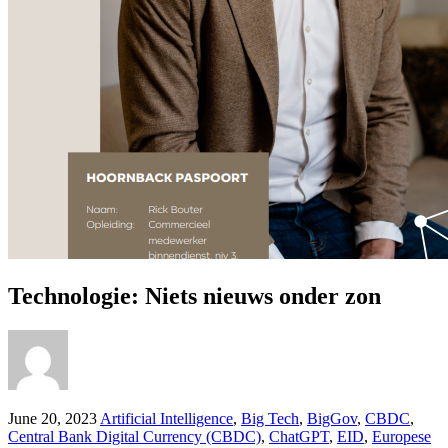
Technologie: Niets nieuws onder zon
June 20, 2023
Artificial Intelligence
,
Big Tech
,
BigGov
,
CBDC
,
Central Bank Digital Currency (CBDC)
,
ChatGPT
,
EID
,
Europese