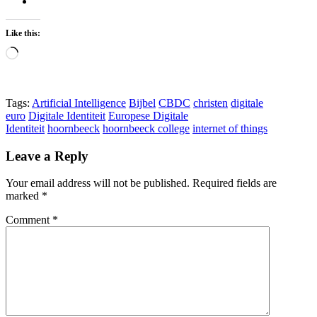
Like this:
Loading…
Tags:
Artificial Intelligence
Bijbel
CBDC
christen
digitale
euro
Digitale Identiteit
Europese Digitale
Identiteit
hoornbeeck
hoornbeeck college
internet of things
Leave a Reply
Your email address will not be published.
Required fields are
marked
*
Comment
*