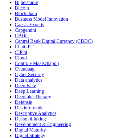
Bijbelstudie
Bitcoin
Blockchain
Business Model Innovation
Caesar Experts
Capgemini
CBDC
Central Bank Digital Currency (CBDC)
ChatGPT
CIP nl
Cloud
Controle Maatschappij
Cvandaag
Cyber Security
Data analytics
Deep Fake
Deep Learning
Deepfake Therapy
Defensie
Des informatie
Descriptive Analytics
Design thinking
Development & Engineering
Digital Maturity
Digital Strategy